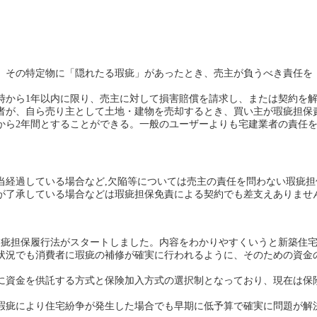
、その特定物に「隠れたる瑕疵」があったとき、売主が負うべき責任を
時から1年以内に限り、売主に対して損害賠償を請求し、または契約を
者が、自ら売り主として土地・建物を売却するとき、買い主が瑕疵担保
から2年間とすることができる。一般のユーザーよりも宅建業者の責任
当経過している場合など,欠陥等については売主の責任を問わない瑕疵担
が了承している場合などは瑕疵担保免責による契約でも差支えありませ
宅瑕疵担保履行法がスタートしました。内容をわかりやすくいうと新築住
状況でも消費者に瑕疵の補修が確実に行われるように、そのための資金
に資金を供託する方式と保険加入方式の選択制となっており、現在は保
瑕疵により住宅紛争が発生した場合でも早期に低予算で確実に問題が解