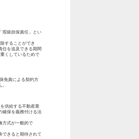
「瑕疵担保責任」とい
解除することができ
責任を追及できる期間
を重くしているためで
保免責による契約方
ん。
宅を供給する不動産業
の確保を義務付ける法
険方式が一般的で
決できると期待されて