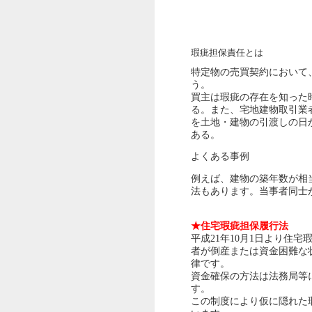
瑕疵担保責任とは
特定物の売買契約において
う。
買主は瑕疵の存在を知った
る。また、宅地建物取引業
を土地・建物の引渡しの日
ある。
よくある事例
例えば、建物の築年数が相
法もあります。当事者同士
★住宅瑕疵担保履行法
平成21年10月1日より住
者が倒産または資金困難な
律です。
資金確保の方法は法務局等
す。
この制度により仮に隠れた