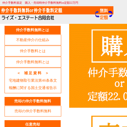
仲介手数料規定 購入・売却時仲介手数料無料or定額22万円
仲介手数料無料とは
不動産仲介の仕組み
仲介手数料とは
仲介手数料無料とは
＜ 補 足 資 料 ＞
宅地建物取引業法第46条条文
報酬に関する国土交通省告示
売却の仲介手数料無料
売却の仲介手数料無料
任意売却